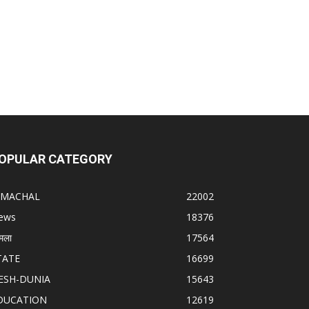
OPULAR CATEGORY
IMACHAL
22002
ews
18376
मला
17564
TATE
16699
ESH-DUNIA
15643
DUCATION
12619