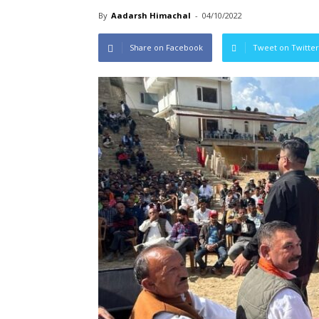
By
Aadarsh Himachal
-
04/10/2022
Share on Facebook
Tweet on Twitter