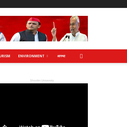
URISM
ENVIRONMENT
आस्था
Shoolini University