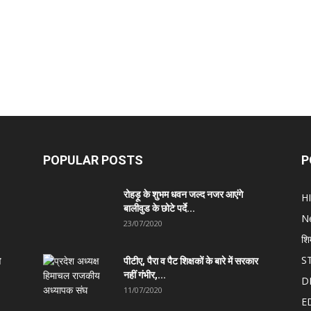
POPULAR POSTS
P
रोहड़ू के शुभम धवन जल्द नजर आएंगे
H
बालीवुड के छोटे पर्दे...
N
23/07/2020
शि
S
त
पीटीए, पैरा व पैट शिक्षकों के बारे में सरकार
नहीं गंभीर,...
D
11/07/2020
E