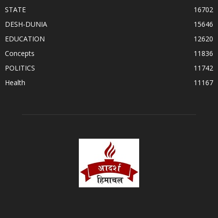
STATE
16702
DESH-DUNIA
15646
EDUCATION
12620
Concepts
11836
POLITICS
11742
Health
11167