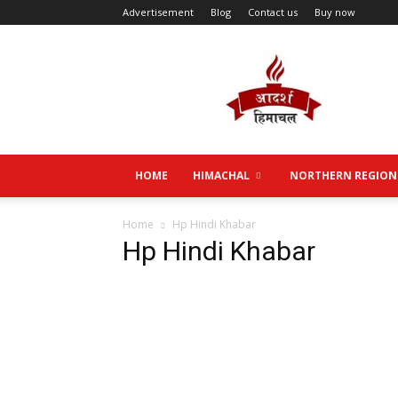
Advertisement
Blog
Contact us
Buy now
Aadarsh
Himachal
HOME
HIMACHAL
NORTHERN REGION
Home
Hp Hindi Khabar
Hp Hindi Khabar