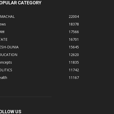
OPULAR CATEGORY
IMACHAL
22004
ews
18378
मला
17566
TATE
16701
ESH-DUNIA
15645
DUCATION
12620
oncepts
11835
OLITICS
11742
alth
11167
OLLOW US