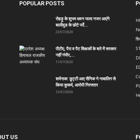
POPULAR POSTS
P
रोहड़ू के शुभम धवन जल्द नजर आएंगे
H
बालीवुड के छोटे पर्दे...
N
23/07/2020
शि
S
पीटीए, पैरा व पैट शिक्षकों के बारे में सरकार
नहीं गंभीर,...
D
11/07/2020
E
C
शर्मनाक: छुट्टी आए सैनिक ने नाबालिग से
किया कुकर्म, आरोपी गिरफ्तार
P
12/07/2020
He
OUT US
F