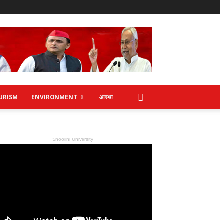
URISM
ENVIRONMENT
आस्था
Shoolini University