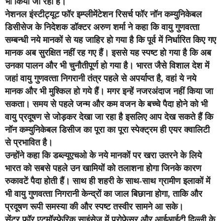
भी किया जा रहा है।
नेशनल इंस्‍टीट्यूट फॉर इम्‍प्‍लीमेंटेशन रिसर्च फॉर नॉन कम्‍युनिकेबल
डिसीसेज के निदेशक डॉक्टर अरुण शर्मा ने कहा कि वायु गुणवत्‍ता
सम्‍बन्‍धी नये मानकों से यह जाहिर हो गया है कि पूर्व में निर्धारित किए गए
मानक अब सुरक्षित नहीं रह गए हैं। इससे यह स्‍पष्‍ट हो गया है कि अब
उनका पालन और भी चुनौतीपूर्ण हो गया है। भारत जैसे विशाल देश में
जहां वायु गुणवत्‍ता निगरानी तंत्र पहले से अपर्याप्‍त है, वहां ये नये
मानक और भी मुश्किल हो गये हैं। मगर इन्‍हें नजरअंदाज नहीं किया जा
सकता। समय से पहले जन्म और कम वजन के बच्चे पैदा होने को भी
वायु प्रदूषण से जोड़कर देखा जा रहा है इसलिए आप देख सकते हैं कि
नॉन कम्युनिकेबल डिसीज का पूरा का पूरा स्पेक्ट्रम ही एयर क्वालिटी
से प्रभावित है।
उन्‍होंने कहा कि डब्‍ल्‍यूएचओ के नये मानकों पर खरा उतरने के लिये
भारत को सबसे पहले उन खामियों को तलाशना होगा जिनके कारण
रुकावटें पैदा होती हैं। साथ ही शहरी के साथ-साथ ग्रामीण इलाकों में
भी वायु गुणवत्‍ता निगरानी केन्‍द्रों का जाल बिछाना होगा, ताकि और
प्रदूषण रूपी समस्‍या की और स्‍पष्‍ट तस्‍वीर सामने आ सके।
सेंटर फॉर एटमॉस्‍फेरिक साइंसेज में प्रोफेसर और आईआईटी दिल्‍ली के