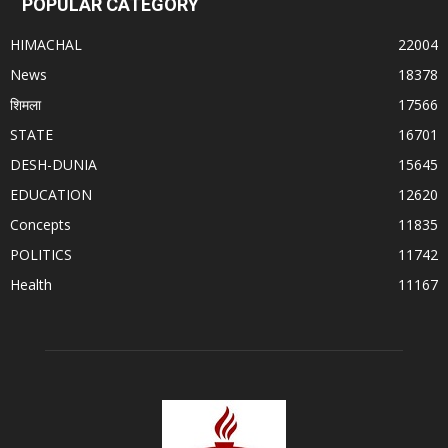
POPULAR CATEGORY
HIMACHAL
22004
News
18378
शिमला
17566
STATE
16701
DESH-DUNIA
15645
EDUCATION
12620
Concepts
11835
POLITICS
11742
Health
11167