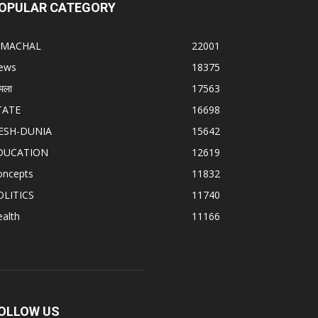
OPULAR CATEGORY
IMACHAL
22001
ews
18375
मला
17563
TATE
16698
ESH-DUNIA
15642
DUCATION
12619
oncepts
11832
OLITICS
11740
alth
11166
OLLOW US