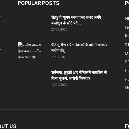
POPULAR POSTS
P
त
रोहड़ू के शुभम धवन जल्द नजर आएंगे
H
बालीवुड के छोटे पर्दे...
N
23/07/2020
शि
S
पीटीए, पैरा व पैट शिक्षकों के बारे में सरकार
...
नहीं गंभीर,...
D
11/07/2020
E
C
शर्मनाक: छुट्टी आए सैनिक ने नाबालिग से
किया कुकर्म, आरोपी गिरफ्तार
P
12/07/2020
He
OUT US
F