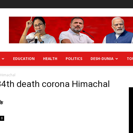
EDUCATION
HEALTH
POLITICS
DESH-DUNIA
TO
 Himachal
34th death corona Himachal
के
0