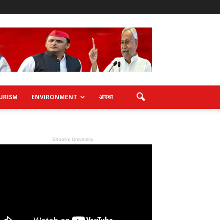
URISM
ENVIRONMENT
आस्था
Shoolini University