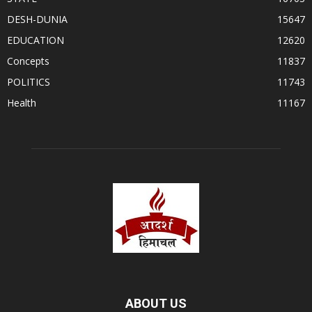
DESH-DUNIA
15647
EDUCATION
12620
Concepts
11837
POLITICS
11743
Health
11167
ABOUT US