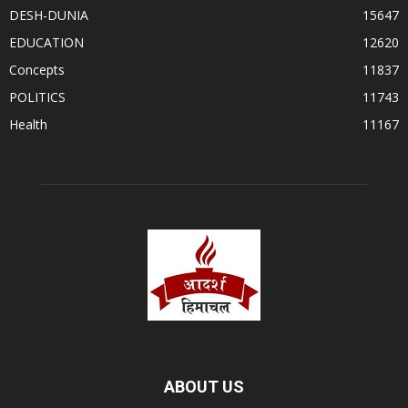
DESH-DUNIA
15647
EDUCATION
12620
Concepts
11837
POLITICS
11743
Health
11167
ABOUT US