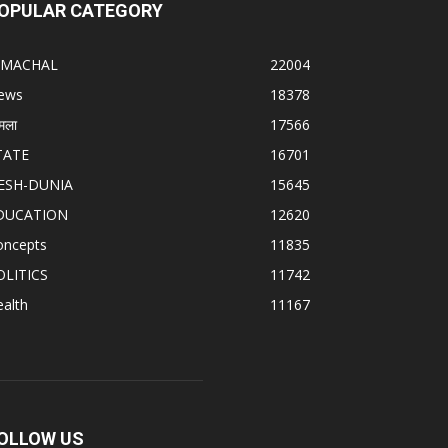
OPULAR CATEGORY
IMACHAL
22004
ews
18378
मला
17566
TATE
16701
ESH-DUNIA
15645
DUCATION
12620
oncepts
11835
OLITICS
11742
alth
11167
OLLOW US