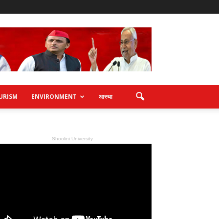
URISM
ENVIRONMENT
आस्था
Shoolini University