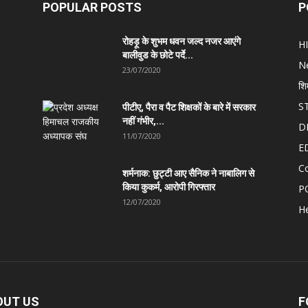
POPULAR POSTS
P
रोहड़ू के शुभम धवन जल्द नजर आएंगे
H
बालीवुड के छोटे पर्दे...
N
23/07/2020
शि
S
पीटीए, पैरा व पैट शिक्षकों के बारे में सरकार
नहीं गंभीर,...
D
11/07/2020
E
C
शर्मनाक: छुट्टी आए सैनिक ने नाबालिग से
किया कुकर्म, आरोपी गिरफ्तार
P
12/07/2020
He
OUT US
F