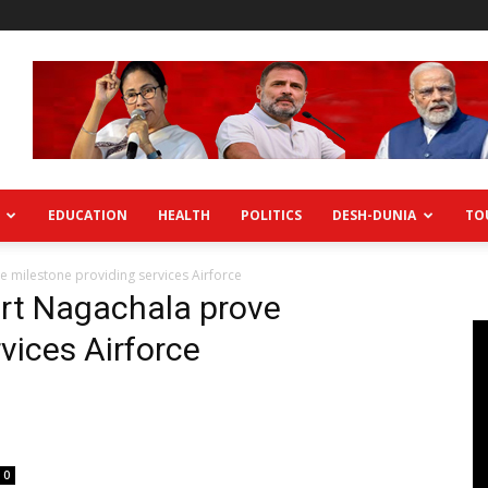
EDUCATION
HEALTH
POLITICS
DESH-DUNIA
TO
e milestone providing services Airforce
ort Nagachala prove
vices Airforce
0