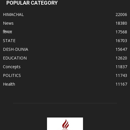
POPULAR CATEGORY
HIMACHAL
22006
News
18380
शिमला
17568
STATE
16703
DESH-DUNIA
15647
EDUCATION
12620
Concepts
11837
POLITICS
11743
Health
11167