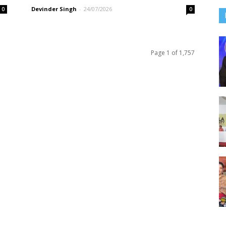
Devinder Singh
-
24/07/2026
0
0
Page 1 of 1,757