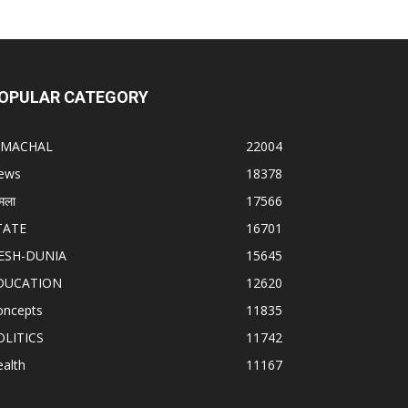
OPULAR CATEGORY
IMACHAL
22004
ews
18378
मला
17566
TATE
16701
ESH-DUNIA
15645
DUCATION
12620
oncepts
11835
OLITICS
11742
alth
11167