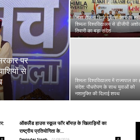
‘नशा रोकना सिर्फ पुलिस का काम नही
शिमला विश्वविद्यालय से डीजीपी अश
तिवारी का बड़ा संदेश
खू सरकार पर
याशियों से
ब
शिमला विश्वविद्यालय में राज्यपाल का
संदेश: पौधरोपण के साथ युवाओं को
नशामुक्ति की दिलाई शपथ
ार:
ऑकलैंड हाउस स्कूल फॉर बॉयज़ के खिलाड़ियों का
राष्ट्रीय प्रतियोगिता के...
Devinder Singh
-
01/08/2026
0
0