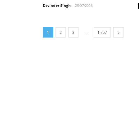
Devinder Singh
-
25/07/2026
...
1
2
3
1,757