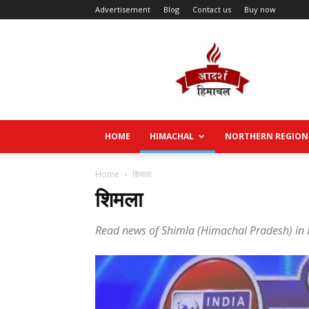
Advertisement
Blog
Contact us
Buy now
Aadarsh
Himachal
HOME
HIMACHAL
NORTHERN REGION
Home
शिमला
शिमला
Read news of Shimla (Himachal Pradesh) in 