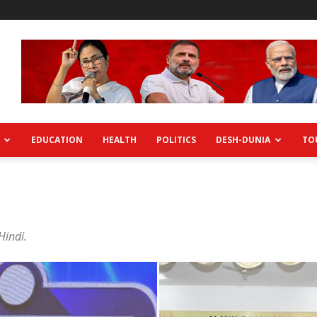
EDUCATION
HEALTH
POLITICS
DESH-DUNIA
TO
Hindi.