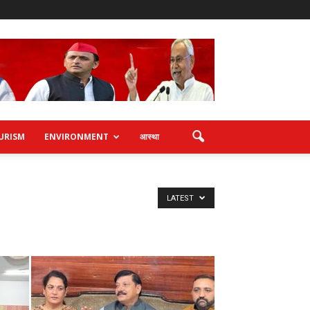
URISM
ENVIRONMENT
आस्था
LATEST