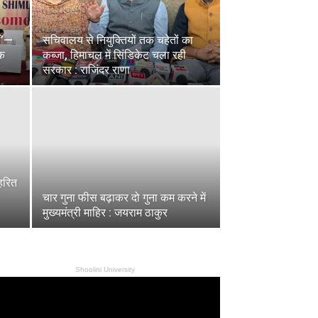
ं’—
सचिवालय से नियुक्तियों तक चहेतों का
ोक
कब्जा, हिमाचल में सिंडिकेट चला रही
सरकार : राजिंदर राणा
 हरित
चार गुना फीस बढ़ाकर दो गुना कम करने में
मुख्यमंत्री माहिर : जयराम ठाकुर
Shoolini University