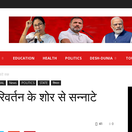
EDUCATION
HEALTH
POLITICS
DESH-DUNIA
TO
नाटे तक
HAL
News
POLITICS
STATE
शिमला
वर्तन के शोर से सन्नाटे
41
0