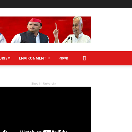
URISM
ENVIRONMENT
आस्था
Shoolini University