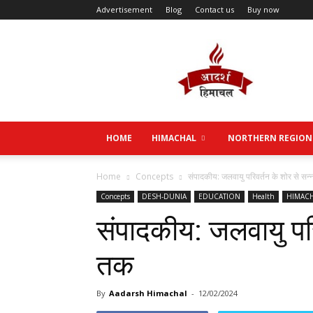
Advertisement
Blog
Contact us
Buy now
Aadarsh
Himachal
HOME
HIMACHAL
NORTHERN REGION
Home
Concepts
संपादकीय: जलवायु परिवर्तन के शोर से सन्
Concepts
DESH-DUNIA
EDUCATION
Health
HIMAC
संपादकीय: जलवायु परि
तक
By
Aadarsh Himachal
-
12/02/2024