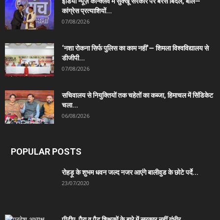
इंडिया न्यूज़ कॉन्क्लेव में सुक्खू सरकार पर बरसे बिंदल, बोले—
कांग्रेस प्रत्याशियों...
07/08/2026
‘नशा रोकना सिर्फ पुलिस का काम नहीं’— शिमला विश्वविद्यालय से
डीजीपी...
07/08/2026
सचिवालय से नियुक्तियों तक चहेतों का कब्जा, हिमाचल में सिंडिकेट
चला...
06/08/2026
POPULAR POSTS
रोहड़ू के शुभम धवन जल्द नजर आएंगे बालीवुड के छोटे पर्दे...
23/07/2020
पीटीए, पैरा व पैट शिक्षकों के बारे में सरकार नहीं गंभीर,...