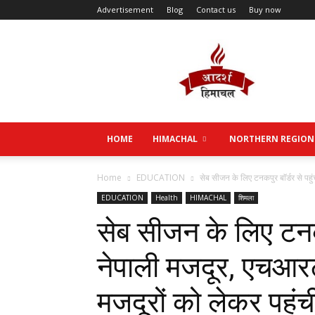
Advertisement
Blog
Contact us
Buy now
Aadarsh
Himachal
HOME
HIMACHAL
NORTHERN REGION
Home
EDUCATION
सेब सीजन के लिए टनकपुर बाॅर्डर से पहु
EDUCATION
Health
HIMACHAL
शिमला
सेब सीजन के लिए टनकपु
नेपाली मजदूर, एचआर
मजदूरों को लेकर पहं