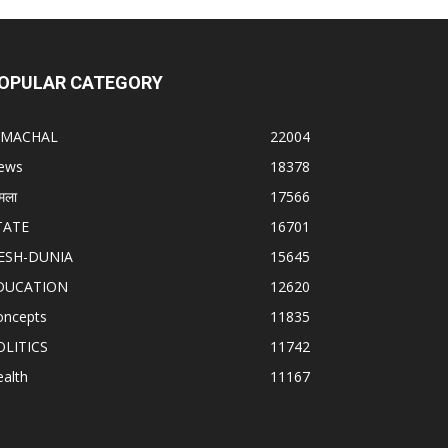
OPULAR CATEGORY
IMACHAL
22004
ews
18378
मला
17566
TATE
16701
ESH-DUNIA
15645
DUCATION
12620
oncepts
11835
OLITICS
11742
alth
11167