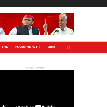
URISM
ENVIRONMENT
आस्था
Shoolini University