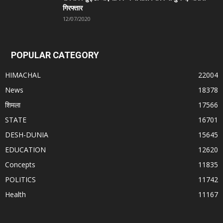
गिरफ्तार
12/07/2020
POPULAR CATEGORY
HIMACHAL
22004
News
18378
शिमला
17566
STATE
16701
DESH-DUNIA
15645
EDUCATION
12620
Concepts
11835
POLITICS
11742
Health
11167