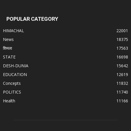
POPULAR CATEGORY
HIMACHAL
22001
News
18375
शिमला
17563
STATE
16698
DESH-DUNIA
15642
EDUCATION
12619
Concepts
11832
POLITICS
11740
Health
11166