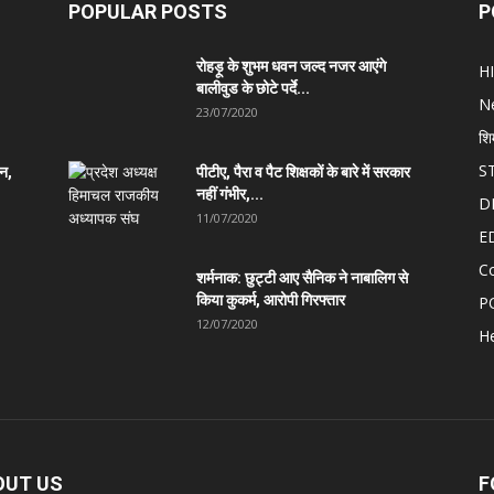
POPULAR POSTS
P
रोहड़ू के शुभम धवन जल्द नजर आएंगे
H
बालीवुड के छोटे पर्दे...
N
23/07/2020
शि
S
ान,
पीटीए, पैरा व पैट शिक्षकों के बारे में सरकार
नहीं गंभीर,...
D
11/07/2020
E
C
शर्मनाक: छुट्टी आए सैनिक ने नाबालिग से
किया कुकर्म, आरोपी गिरफ्तार
P
12/07/2020
He
OUT US
F