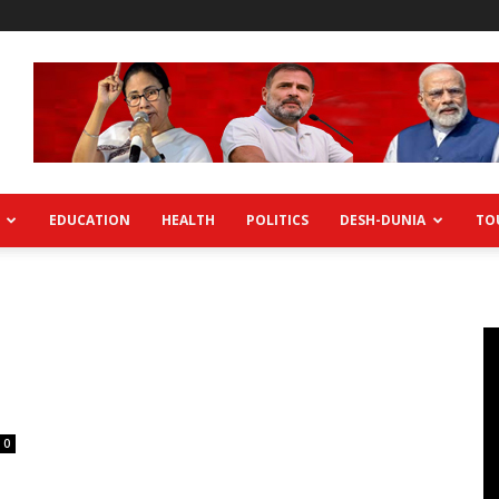
EDUCATION
HEALTH
POLITICS
DESH-DUNIA
TO
0