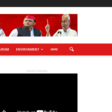
URISM
ENVIRONMENT
आस्था
Shoolini University