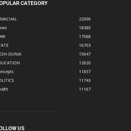
OPULAR CATEGORY
IMACHAL
22006
ews
18380
मला
17568
TATE
16703
ESH-DUNIA
15647
DUCATION
12620
oncepts
11837
OLITICS
11743
alth
11167
OLLOW US