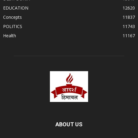
EDUCATION
12620
Concepts
11837
POLITICS
11743
Health
11167
ABOUT US