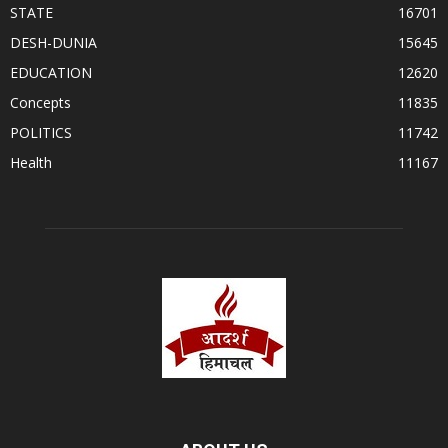
STATE
16701
DESH-DUNIA
15645
EDUCATION
12620
Concepts
11835
POLITICS
11742
Health
11167