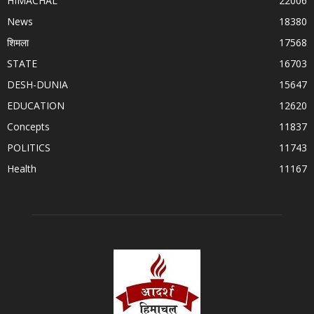
HIMACHAL
22006
News
18380
शिमला
17568
STATE
16703
DESH-DUNIA
15647
EDUCATION
12620
Concepts
11837
POLITICS
11743
Health
11167