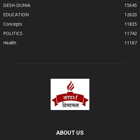
DESH-DUNIA
15645
EDUCATION
12620
Concepts
11835
POLITICS
11742
Health
11167
ABOUT US