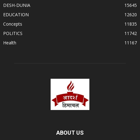
DESH-DUNIA
15645
EDUCATION
12620
Concepts
11835
POLITICS
11742
Health
11167
ABOUT US