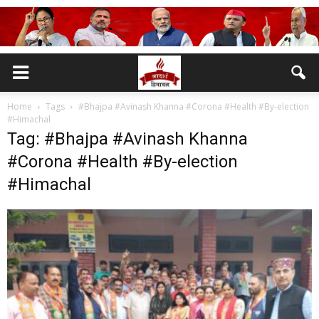
Home
Tags
#Bhajpa #Avinash Khanna #Corona #Health #By-election
#Himachal
Tag: #Bhajpa #Avinash Khanna
#Corona #Health #By-election
#Himachal