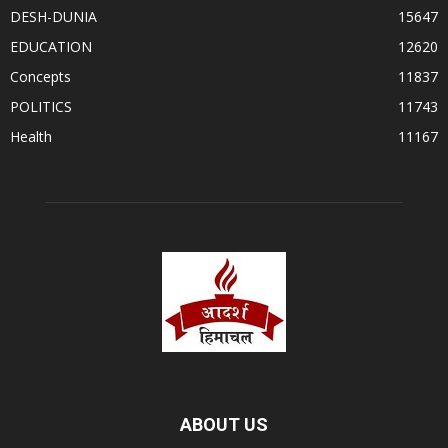
DESH-DUNIA
15647
EDUCATION
12620
Concepts
11837
POLITICS
11743
Health
11167
ABOUT US