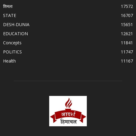
शिमला
17572
STATE
16707
DESH-DUNIA
15651
EDUCATION
12621
Concepts
11841
POLITICS
11747
Health
11167