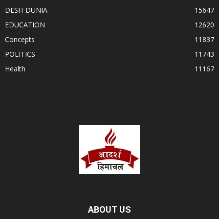
DESH-DUNIA
15647
EDUCATION
12620
Concepts
11837
POLITICS
11743
Health
11167
ABOUT US