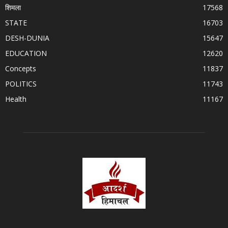
शिमला
17568
STATE
16703
DESH-DUNIA
15647
EDUCATION
12620
Concepts
11837
POLITICS
11743
Health
11167