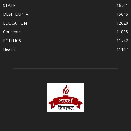
STATE
16701
DESH-DUNIA
15645
EDUCATION
12620
Concepts
11835
POLITICS
11742
Health
11167