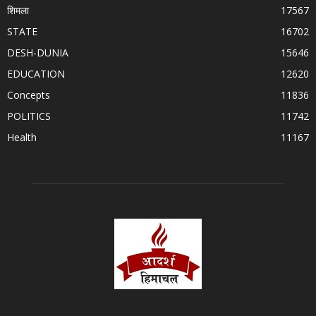
शिमला
17567
STATE
16702
DESH-DUNIA
15646
EDUCATION
12620
Concepts
11836
POLITICS
11742
Health
11167