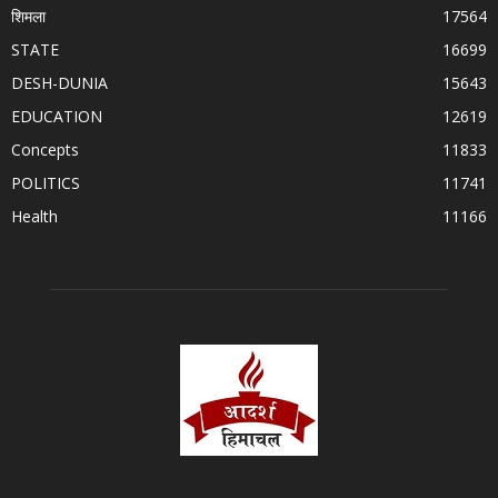
शिमला
17564
STATE
16699
DESH-DUNIA
15643
EDUCATION
12619
Concepts
11833
POLITICS
11741
Health
11166