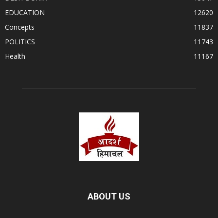
EDUCATION
12620
Concepts
11837
POLITICS
11743
Health
11167
ABOUT US