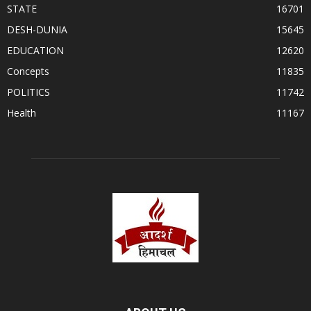
STATE
16701
DESH-DUNIA
15645
EDUCATION
12620
Concepts
11835
POLITICS
11742
Health
11167