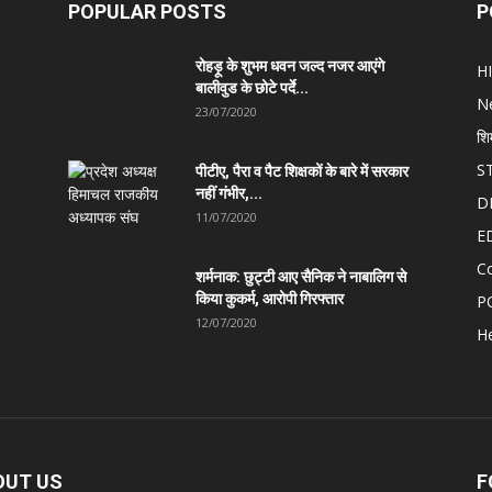
POPULAR POSTS
P
रोहड़ू के शुभम धवन जल्द नजर आएंगे
H
बालीवुड के छोटे पर्दे...
N
23/07/2020
शि
S
पीटीए, पैरा व पैट शिक्षकों के बारे में सरकार
नहीं गंभीर,...
D
11/07/2020
E
C
शर्मनाक: छुट्टी आए सैनिक ने नाबालिग से
किया कुकर्म, आरोपी गिरफ्तार
P
12/07/2020
He
OUT US
F