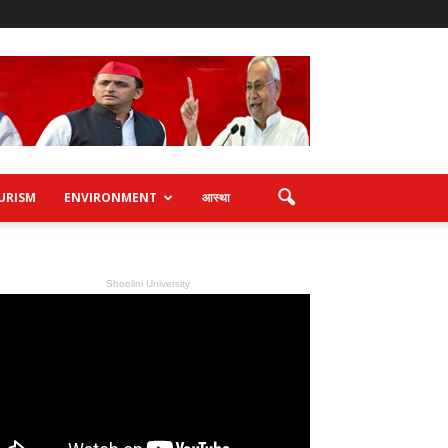
URISM
ENVIRONMENT
आस्था
Shoolini University