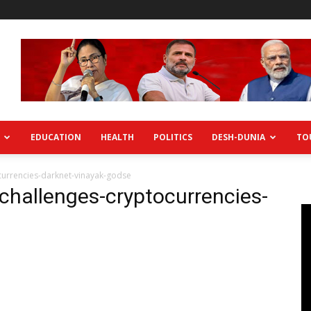
EDUCATION
HEALTH
POLITICS
DESH-DUNIA
TO
ocurrencies-darknet-vinayak-godse
y-challenges-cryptocurrencies-