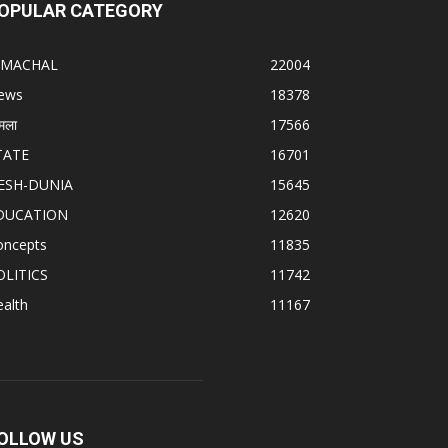
OPULAR CATEGORY
IMACHAL
22004
ews
18378
मला
17566
TATE
16701
ESH-DUNIA
15645
DUCATION
12620
oncepts
11835
OLITICS
11742
alth
11167
OLLOW US