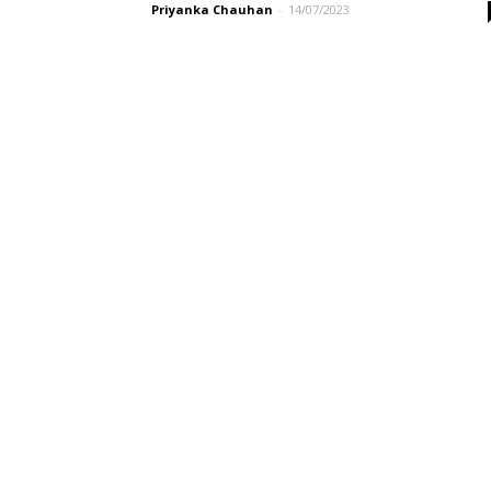
Priyanka Chauhan
-
14/07/2023