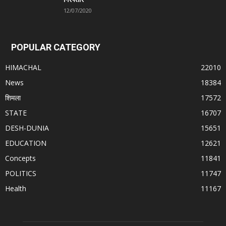
12/07/2020
POPULAR CATEGORY
HIMACHAL
22010
News
18384
शिमला
17572
STATE
16707
DESH-DUNIA
15651
EDUCATION
12621
Concepts
11841
POLITICS
11747
Health
11167