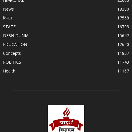
HIMACHAL
22006
News
18380
शिमला
17568
STATE
16703
DESH-DUNIA
15647
EDUCATION
12620
Concepts
11837
POLITICS
11743
Health
11167