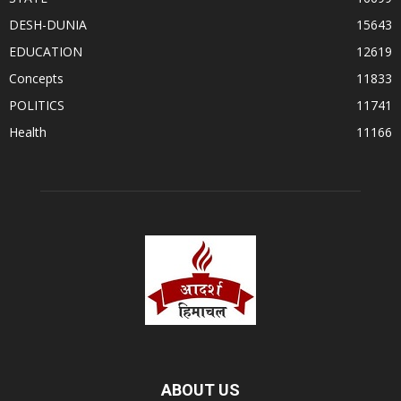
DESH-DUNIA
15643
EDUCATION
12619
Concepts
11833
POLITICS
11741
Health
11166
ABOUT US