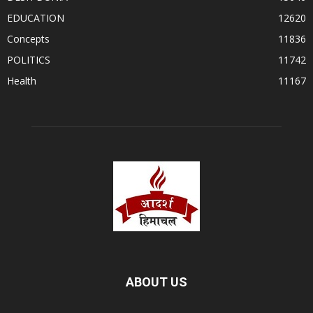
EDUCATION
12620
Concepts
11836
POLITICS
11742
Health
11167
ABOUT US