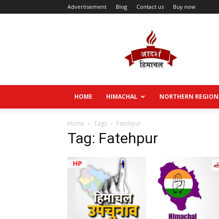
Advertisement
Blog
Contact us
Buy now
Aadarsh
Himachal
HOME
HIMACHAL
NORTHERN REGION
Home
Tags
Fatehpur
Tag: Fatehpur