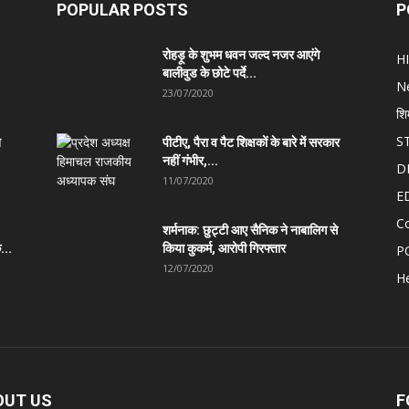
POPULAR POSTS
P
रोहड़ू के शुभम धवन जल्द नजर आएंगे
H
बालीवुड के छोटे पर्दे...
N
23/07/2020
शि
S
त
पीटीए, पैरा व पैट शिक्षकों के बारे में सरकार
नहीं गंभीर,...
D
11/07/2020
E
C
शर्मनाक: छुट्टी आए सैनिक ने नाबालिग से
...
किया कुकर्म, आरोपी गिरफ्तार
P
12/07/2020
He
OUT US
F