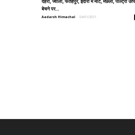
देहरा, ज्वाली, फतेहपुर, इंदौरा में मीट, मछली, पोल्ट्री उत्
बेचने पर...
Aadarsh Himachal
-
04/01/2021