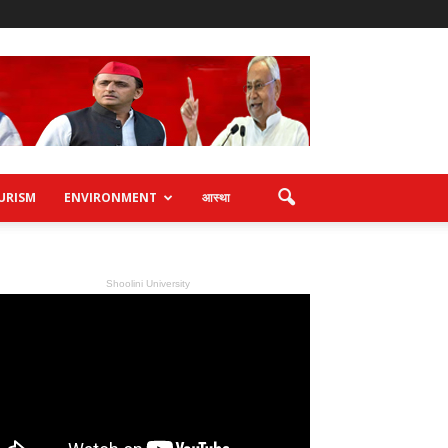
URISM
ENVIRONMENT
आस्था
Shoolini University