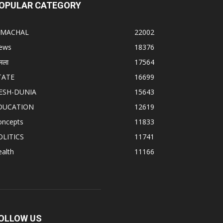
OPULAR CATEGORY
IMACHAL
22002
ews
18376
मला
17564
TATE
16699
ESH-DUNIA
15643
DUCATION
12619
oncepts
11833
OLITICS
11741
alth
11166
OLLOW US