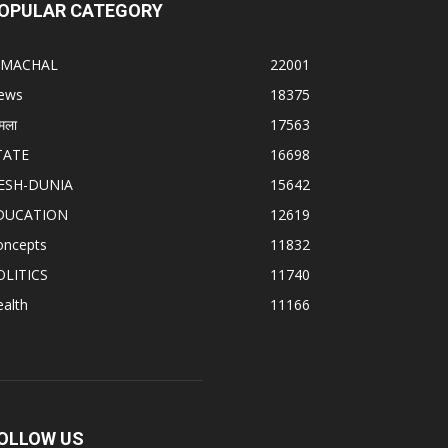
OPULAR CATEGORY
IMACHAL
22001
ews
18375
मला
17563
TATE
16698
ESH-DUNIA
15642
DUCATION
12619
oncepts
11832
OLITICS
11740
alth
11166
OLLOW US