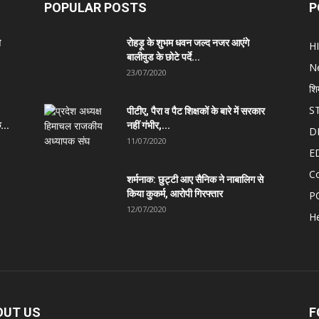
POPULAR POSTS
P
त
रोहड़ू के शुभम धवन जल्द नजर आएंगे
H
बालीवुड के छोटे पर्दे...
N
23/07/2020
शि
S
पीटीए, पैरा व पैट शिक्षकों के बारे में सरकार
...
नहीं गंभीर,...
D
11/07/2020
E
C
शर्मनाक: छुट्टी आए सैनिक ने नाबालिग से
किया कुकर्म, आरोपी गिरफ्तार
P
12/07/2020
He
OUT US
F