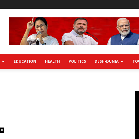
EDUCATION
HEALTH
POLITICS
DESH-DUNIA
TO
0