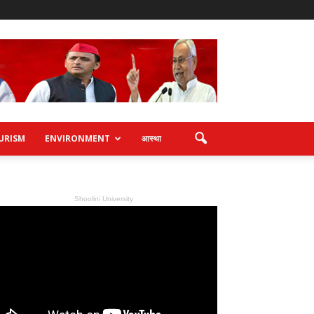
URISM
ENVIRONMENT
आस्था
Shoolini University