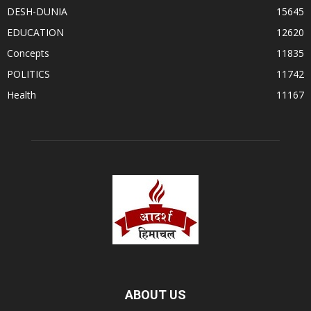
DESH-DUNIA
15645
EDUCATION
12620
Concepts
11835
POLITICS
11742
Health
11167
ABOUT US