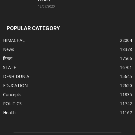
12/07/2020
POPULAR CATEGORY
HIMACHAL
22004
News
18378
शिमला
17566
STATE
16701
DESH-DUNIA
15645
EDUCATION
12620
Concepts
11835
POLITICS
11742
Health
11167