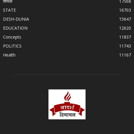
शिमला
17568
STATE
16703
DESH-DUNIA
15647
EDUCATION
12620
Concepts
11837
POLITICS
11743
Health
11167