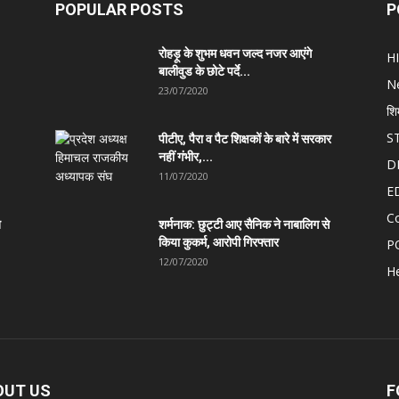
POPULAR POSTS
P
रोहड़ू के शुभम धवन जल्द नजर आएंगे
H
बालीवुड के छोटे पर्दे...
N
23/07/2020
शि
S
पीटीए, पैरा व पैट शिक्षकों के बारे में सरकार
नहीं गंभीर,...
D
11/07/2020
E
C
त
शर्मनाक: छुट्टी आए सैनिक ने नाबालिग से
किया कुकर्म, आरोपी गिरफ्तार
P
12/07/2020
He
OUT US
F