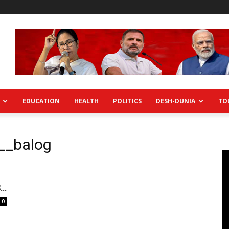
EDUCATION
HEALTH
POLITICS
DESH-DUNIA
TO
__balog
...
0