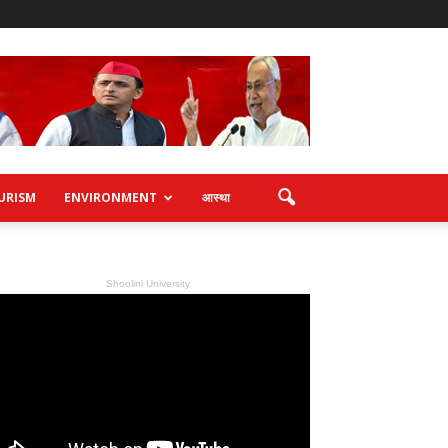
URISM
ENVIRONMENT
आस्था
Shoolini University