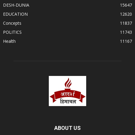
DESH-DUNIA
15647
EDUCATION
12620
Concepts
11837
POLITICS
11743
Health
11167
ABOUT US