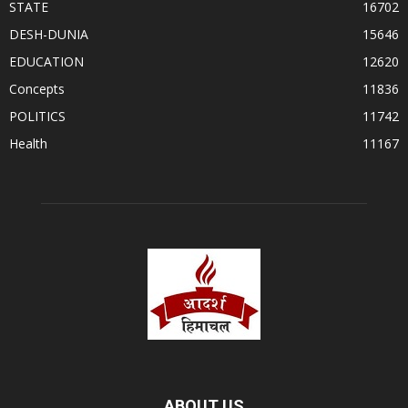
STATE
16702
DESH-DUNIA
15646
EDUCATION
12620
Concepts
11836
POLITICS
11742
Health
11167
ABOUT US