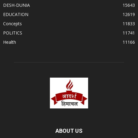
DESH-DUNIA
15643
EDUCATION
12619
Concepts
11833
POLITICS
11741
Health
11166
ABOUT US