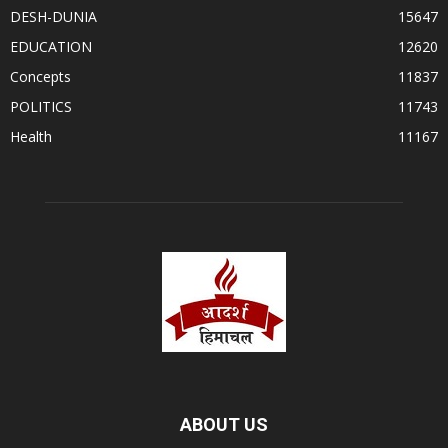
DESH-DUNIA
15647
EDUCATION
12620
Concepts
11837
POLITICS
11743
Health
11167
ABOUT US