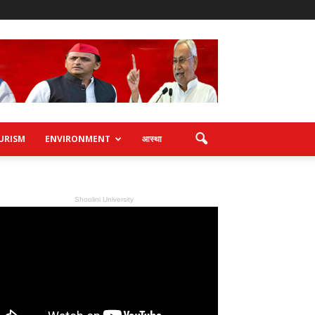
URISM
ENVIRONMENT
आस्था
Shoolini University