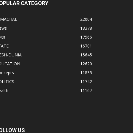
OPULAR CATEGORY
IMACHAL
22004
ews
18378
मला
17566
TATE
16701
ESH-DUNIA
15645
DUCATION
12620
oncepts
11835
OLITICS
11742
alth
11167
OLLOW US