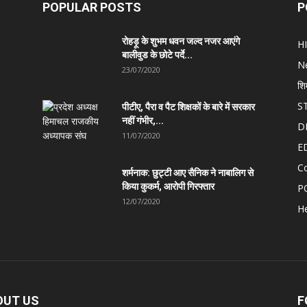
POPULAR POSTS
P
रोहड़ू के शुभम धवन जल्द नजर आएंगे
H
बालीवुड के छोटे पर्दे...
N
23/07/2020
शि
S
पीटीए, पैरा व पैट शिक्षकों के बारे में सरकार
नहीं गंभीर,...
D
11/07/2020
E
C
शर्मनाक: छुट्टी आए सैनिक ने नाबालिग से
किया कुकर्म, आरोपी गिरफ्तार
P
12/07/2020
He
OUT US
F