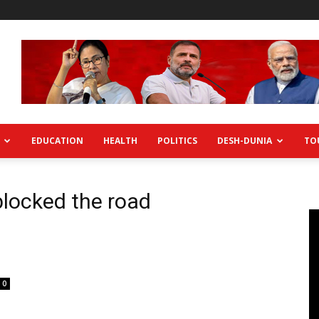
EDUCATION
HEALTH
POLITICS
DESH-DUNIA
TO
locked the road
0