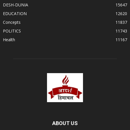
DESH-DUNIA
15647
EDUCATION
12620
Concepts
11837
POLITICS
11743
Health
11167
ABOUT US