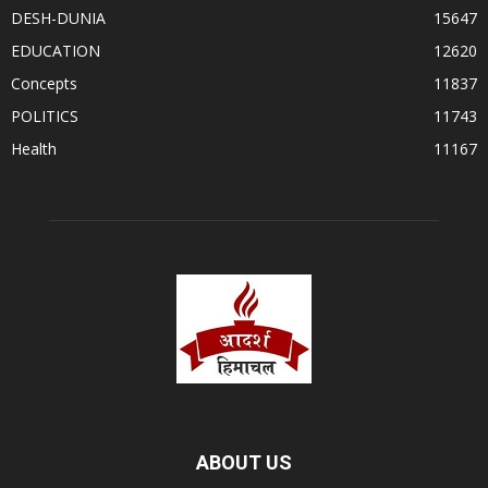
DESH-DUNIA
15647
EDUCATION
12620
Concepts
11837
POLITICS
11743
Health
11167
ABOUT US