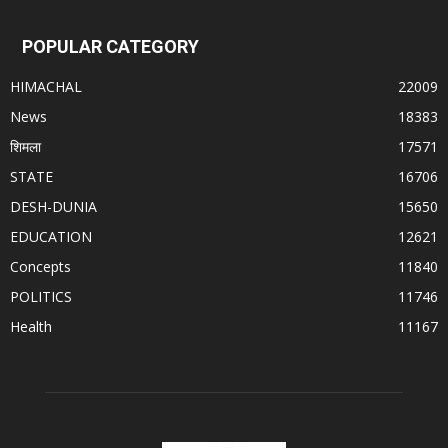
POPULAR CATEGORY
HIMACHAL
22009
News
18383
शिमला
17571
STATE
16706
DESH-DUNIA
15650
EDUCATION
12621
Concepts
11840
POLITICS
11746
Health
11167